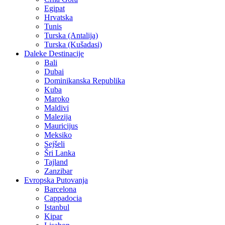
Egipat
Hrvatska
Tunis
Turska (Antalija)
Turska (Kušadasi)
Daleke Destinacije
Bali
Dubai
Dominikanska Republika
Kuba
Maroko
Maldivi
Malezija
Mauricijus
Meksiko
Sejšeli
Šri Lanka
Tajland
Zanzibar
Evropska Putovanja
Barcelona
Cappadocia
Istanbul
Kipar