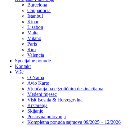
Barcelona
Cappadocia
Istanbul
Kipar
Lisabon
Malta
Milano
Paris
Rim
Valencia
Specijalne ponude
Kontakt
Više
O Nama
Avio Karte
Vjenčanja na egzotičnim destinacijama
Medeni mjesec
Visit Bosnia & Herzegovina
Krstarenja
Skijanje
Poslovna putovanja
Kompletna ponuda sajmova 09/2025 – 12/2026