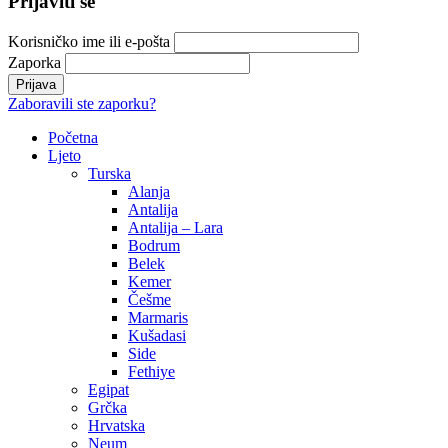
Prijaviti se
Korisničko ime ili e-pošta
Zaporka
Zaboravili ste zaporku?
Početna
Ljeto
Turska
Alanja
Antalija
Antalija – Lara
Bodrum
Belek
Kemer
Češme
Marmaris
Kušadasi
Side
Fethiye
Egipat
Grčka
Hrvatska
Neum