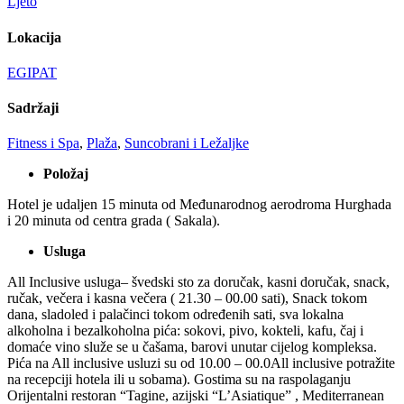
Ljeto
Lokacija
EGIPAT
Sadržaji
Fitness i Spa
,
Plaža
,
Suncobrani i Ležaljke
Položaj
Hotel je udaljen 15 minuta od Međunarodnog aerodroma Hurghada
i 20 minuta od centra grada ( Sakala).
Usluga
All Inclusive usluga– švedski sto za doručak, kasni doručak, snack,
ručak, večera i kasna večera ( 21.30 – 00.00 sati), Snack tokom
dana, sladoled i palačinci tokom određenih sati, sva lokalna
alkoholna i bezalkoholna pića: sokovi, pivo, kokteli, kafu, čaj i
domaće vino služe se u čašama, barovi unutar cijelog kompleksa.
Pića na All inclusive usluzi su od 10.00 – 00.0All inclusive potražite
na recepciji hotela ili u sobama). Gostima su na raspolaganju
Orijentalni restoran “Tagine, azijski “L’Asiatique” , Mediterranean