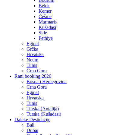
Bodrum
Belek
Kemer
Češme
Marmaris
Kušadasi
Side
Fethiye
Egipat
Grčka
Hrvatska
Neum
Tunis
Crna Gora
Rani booking 2026
Bosna i Hercegovina
Crna Gora
Egipat
Hrvatska
Tunis
Turska (Antalija)
Turska (Kušadasi)
Daleke Destinacije
Bali
Dubai