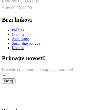
Pon-Pet: 09:00-17:00
Sub: 09:00-12:00
Brzi linkovi
Početna
O nama
Avio Karte
Specijalne ponude
Kontakt
Primajte novosti!
Prijavite se da primate najnovije ponude!
Pošalji
© 2024 Trend Travel. Sva prava zadržana.
Opći uslovi putovanja – General Conditions of Travel