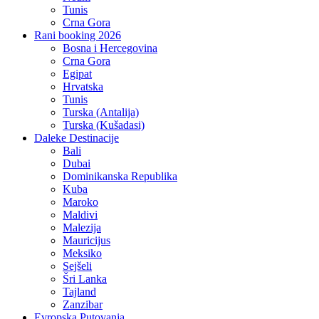
Tunis
Crna Gora
Rani booking 2026
Bosna i Hercegovina
Crna Gora
Egipat
Hrvatska
Tunis
Turska (Antalija)
Turska (Kušadasi)
Daleke Destinacije
Bali
Dubai
Dominikanska Republika
Kuba
Maroko
Maldivi
Malezija
Mauricijus
Meksiko
Sejšeli
Šri Lanka
Tajland
Zanzibar
Evropska Putovanja