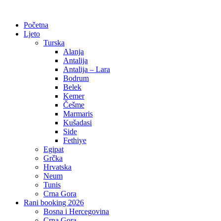
Početna
Ljeto
Turska
Alanja
Antalija
Antalija – Lara
Bodrum
Belek
Kemer
Češme
Marmaris
Kušadasi
Side
Fethiye
Egipat
Grčka
Hrvatska
Neum
Tunis
Crna Gora
Rani booking 2026
Bosna i Hercegovina
Crna Gora