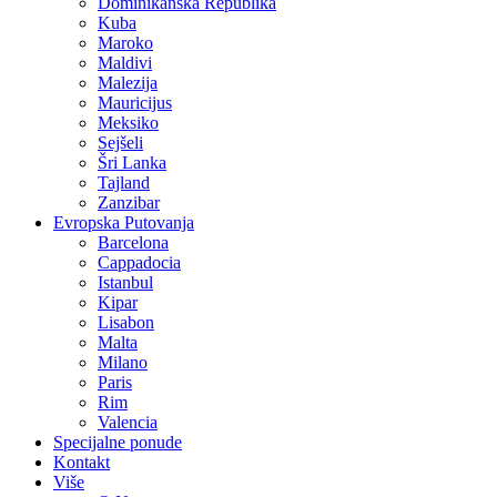
Dominikanska Republika
Kuba
Maroko
Maldivi
Malezija
Mauricijus
Meksiko
Sejšeli
Šri Lanka
Tajland
Zanzibar
Evropska Putovanja
Barcelona
Cappadocia
Istanbul
Kipar
Lisabon
Malta
Milano
Paris
Rim
Valencia
Specijalne ponude
Kontakt
Više