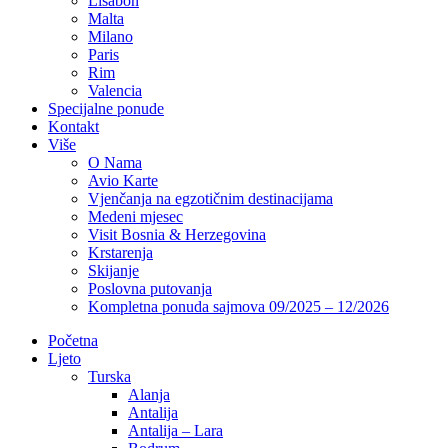
Lisabon
Malta
Milano
Paris
Rim
Valencia
Specijalne ponude
Kontakt
Više
O Nama
Avio Karte
Vjenčanja na egzotičnim destinacijama
Medeni mjesec
Visit Bosnia & Herzegovina
Krstarenja
Skijanje
Poslovna putovanja
Kompletna ponuda sajmova 09/2025 – 12/2026
Početna
Ljeto
Turska
Alanja
Antalija
Antalija – Lara