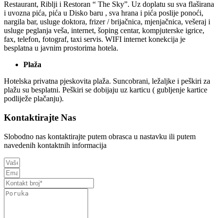
Restaurant, Riblji i Restoran “ The Sky”. Uz doplatu su sva flaširana
i uvozna pića, pića u Disko baru , sva hrana i pića poslije ponoći,
nargila bar, usluge doktora, frizer / brijačnica, mjenjačnica, vešeraj i
usluge peglanja veša, internet, šoping centar, kompjuterske igrice,
fax, telefon, fotograf, taxi servis. WIFI internet konekcija je
besplatna u javnim prostorima hotela.
Plaža
Hotelska privatna pjeskovita plaža. Suncobrani, ležaljke i peškiri za
plažu su besplatni. Peškiri se dobijaju uz karticu ( gubljenje kartice
podliježe plačanju).
Kontaktirajte Nas
Slobodno nas kontaktirajte putem obrasca u nastavku ili putem
navedenih kontaktnih informacija