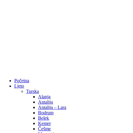
Početna
Ljeto
Turska
Alanja
Antalija
Antalija – Lara
Bodrum
Belek
Kemer
Češme