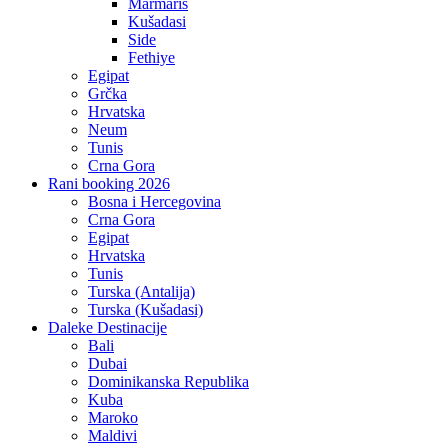
Marmaris
Kušadasi
Side
Fethiye
Egipat
Grčka
Hrvatska
Neum
Tunis
Crna Gora
Rani booking 2026
Bosna i Hercegovina
Crna Gora
Egipat
Hrvatska
Tunis
Turska (Antalija)
Turska (Kušadasi)
Daleke Destinacije
Bali
Dubai
Dominikanska Republika
Kuba
Maroko
Maldivi