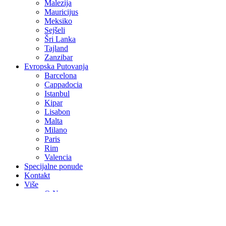
Malezija
Mauricijus
Meksiko
Sejšeli
Šri Lanka
Tajland
Zanzibar
Evropska Putovanja
Barcelona
Cappadocia
Istanbul
Kipar
Lisabon
Malta
Milano
Paris
Rim
Valencia
Specijalne ponude
Kontakt
Više
O Nama
Avio Karte
Vjenčanja na egzotičnim destinacijama
Medeni mjesec