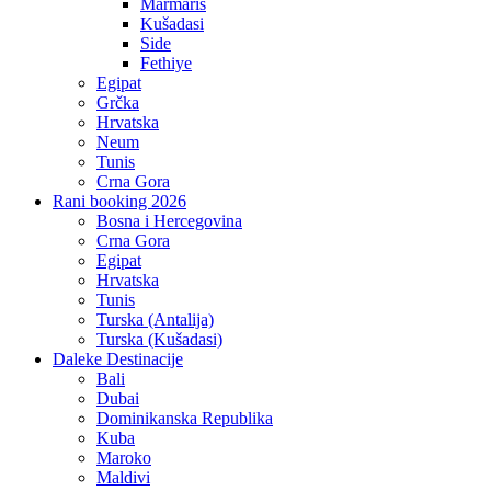
Marmaris
Kušadasi
Side
Fethiye
Egipat
Grčka
Hrvatska
Neum
Tunis
Crna Gora
Rani booking 2026
Bosna i Hercegovina
Crna Gora
Egipat
Hrvatska
Tunis
Turska (Antalija)
Turska (Kušadasi)
Daleke Destinacije
Bali
Dubai
Dominikanska Republika
Kuba
Maroko
Maldivi