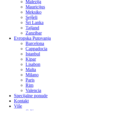
Malezija
Mauricijus
Meksiko
Sejšeli
Šri Lanka
Tajland
Zanzibar
Evropska Putovanja
Barcelona
Cappadocia
Istanbul
Kipar
Lisabon
Malta
Milano
Paris
Rim
Valencia
Specijalne ponude
Kontakt
Više
O Nama
Avio Karte
Vjenčanja na egzotičnim destinacijama
Medeni mjesec