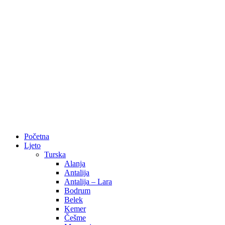
Početna
Ljeto
Turska
Alanja
Antalija
Antalija – Lara
Bodrum
Belek
Kemer
Češme