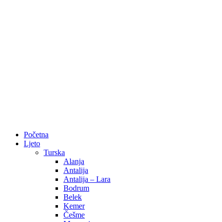
Početna
Ljeto
Turska
Alanja
Antalija
Antalija – Lara
Bodrum
Belek
Kemer
Češme