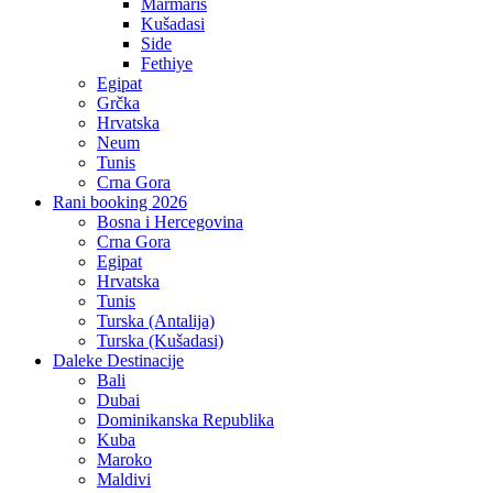
Marmaris
Kušadasi
Side
Fethiye
Egipat
Grčka
Hrvatska
Neum
Tunis
Crna Gora
Rani booking 2026
Bosna i Hercegovina
Crna Gora
Egipat
Hrvatska
Tunis
Turska (Antalija)
Turska (Kušadasi)
Daleke Destinacije
Bali
Dubai
Dominikanska Republika
Kuba
Maroko
Maldivi