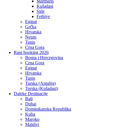
Marmaris
Kušadasi
Side
Fethiye
Egipat
Grčka
Hrvatska
Neum
Tunis
Crna Gora
Rani booking 2026
Bosna i Hercegovina
Crna Gora
Egipat
Hrvatska
Tunis
Turska (Antalija)
Turska (Kušadasi)
Daleke Destinacije
Bali
Dubai
Dominikanska Republika
Kuba
Maroko
Maldivi