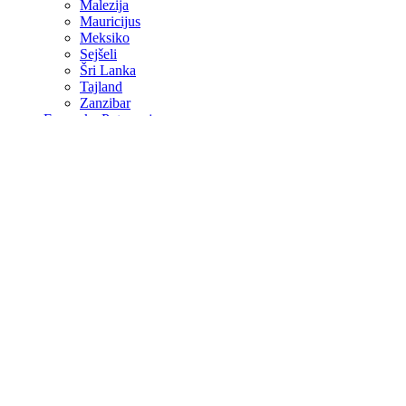
Malezija
Mauricijus
Meksiko
Sejšeli
Šri Lanka
Tajland
Zanzibar
Evropska Putovanja
Barcelona
Cappadocia
Istanbul
Kipar
Lisabon
Malta
Milano
Paris
Rim
Valencia
Specijalne ponude
Kontakt
Više
O Nama
Avio Karte
Vjenčanja na egzotičnim destinacijama
Medeni mjesec