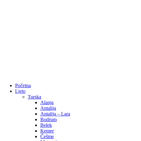
Početna
Ljeto
Turska
Alanja
Antalija
Antalija – Lara
Bodrum
Belek
Kemer
Češme