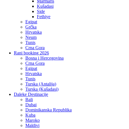
Marmaris
Kušadasi
Side
Fethiye
Egipat
Grčka
Hrvatska
Neum
Tunis
Crna Gora
Rani booking 2026
Bosna i Hercegovina
Crna Gora
Egipat
Hrvatska
Tunis
Turska (Antalija)
Turska (Kušadasi)
Daleke Destinacije
Bali
Dubai
Dominikanska Republika
Kuba
Maroko
Maldivi