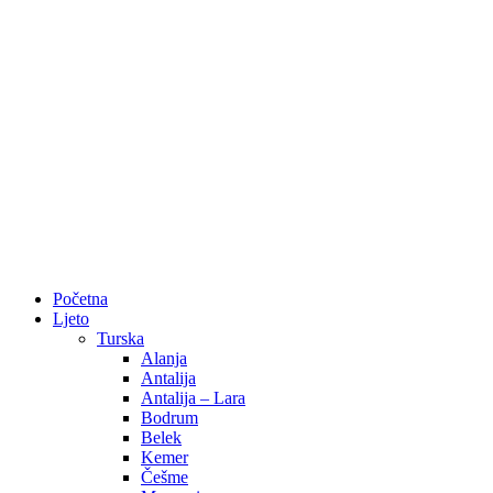
Početna
Ljeto
Turska
Alanja
Antalija
Antalija – Lara
Bodrum
Belek
Kemer
Češme