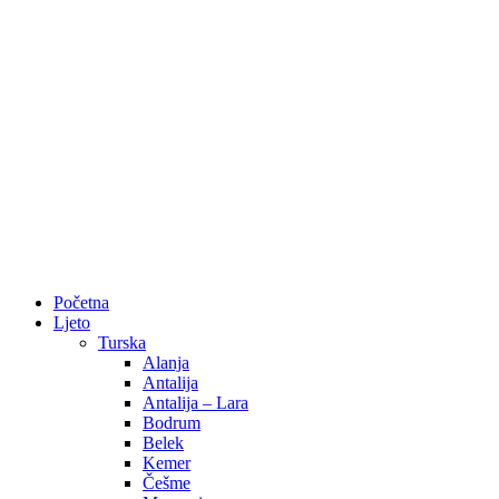
Početna
Ljeto
Turska
Alanja
Antalija
Antalija – Lara
Bodrum
Belek
Kemer
Češme