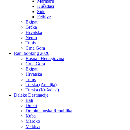
Marmaris
Kušadasi
Side
Fethiye
Egipat
Grčka
Hrvatska
Neum
Tunis
Crna Gora
Rani booking 2026
Bosna i Hercegovina
Crna Gora
Egipat
Hrvatska
Tunis
Turska (Antalija)
Turska (Kušadasi)
Daleke Destinacije
Bali
Dubai
Dominikanska Republika
Kuba
Maroko
Maldivi