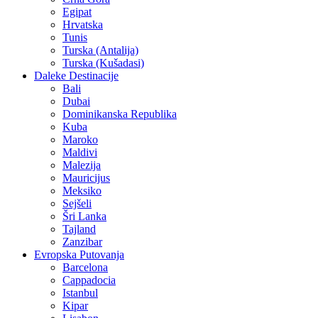
Egipat
Hrvatska
Tunis
Turska (Antalija)
Turska (Kušadasi)
Daleke Destinacije
Bali
Dubai
Dominikanska Republika
Kuba
Maroko
Maldivi
Malezija
Mauricijus
Meksiko
Sejšeli
Šri Lanka
Tajland
Zanzibar
Evropska Putovanja
Barcelona
Cappadocia
Istanbul
Kipar