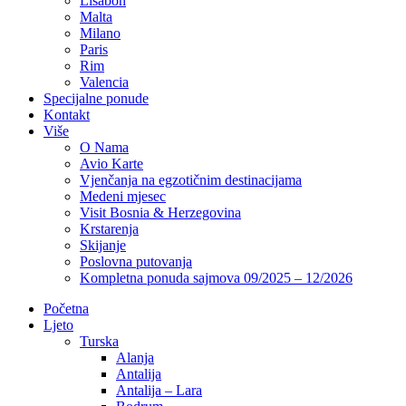
Lisabon
Malta
Milano
Paris
Rim
Valencia
Specijalne ponude
Kontakt
Više
O Nama
Avio Karte
Vjenčanja na egzotičnim destinacijama
Medeni mjesec
Visit Bosnia & Herzegovina
Krstarenja
Skijanje
Poslovna putovanja
Kompletna ponuda sajmova 09/2025 – 12/2026
Početna
Ljeto
Turska
Alanja
Antalija
Antalija – Lara