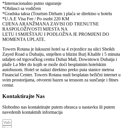
*Internacionalno putno siguranje
*Obilasci sa vodičem
*Gradska taksa (Tourism Dirham ) plaća se direktno u hotelu
*U.A.E Visa Fee / Po osobi 220 KM
CIJENA ARANŽMANA ZAVISI OD TRENUTNE
RASPOLOŽIVOSTI MJESTA NA
LETU I SMJEŠTAJU I PODLOŽNA JE PROMJENI DO
MOMENTA UPLATE.
Towers Rotana je luksuzni hotel sa 4 zvjezdice na ulici Sheikh
Zayed Road u Dubaiju, smješten u blizini Burj Khalife i 5 minuta
udaljen od trgovačkog centra Dubai Mall, Downtown Dubaija i
plaže La Mer do kojih se može doći besplatnim hotelskim
autobusom. Hotel se nalazi direktno preko puta stanice metroa
Financial Center. Towers Rotana nudi besplatan bežični internet u
svim prostorijama, otvoreni bazen sa terasom za sunčanje i fitnes
centar.
Kontaktirajte Nas
Slobodno nas kontaktirajte putem obrasca u nastavku ili putem
navedenih kontaktnih informacija