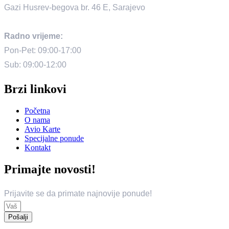
Gazi Husrev-begova br. 46 E, Sarajevo
Radno vrijeme:
Pon-Pet: 09:00-17:00
Sub: 09:00-12:00
Brzi linkovi
Početna
O nama
Avio Karte
Specijalne ponude
Kontakt
Primajte novosti!
Prijavite se da primate najnovije ponude!
Pošalji