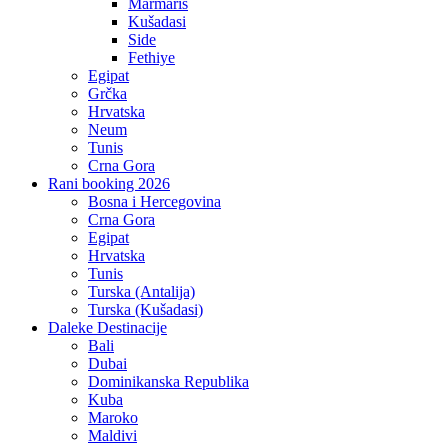
Marmaris
Kušadasi
Side
Fethiye
Egipat
Grčka
Hrvatska
Neum
Tunis
Crna Gora
Rani booking 2026
Bosna i Hercegovina
Crna Gora
Egipat
Hrvatska
Tunis
Turska (Antalija)
Turska (Kušadasi)
Daleke Destinacije
Bali
Dubai
Dominikanska Republika
Kuba
Maroko
Maldivi