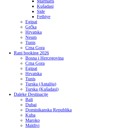
Marmaris
Kušadasi
Side
Fethiye
Egipat
Grčka
Hrvatska
Neum
Tunis
Crna Gora
Rani booking 2026
Bosna i Hercegovina
Crna Gora
Egipat
Hrvatska
Tunis
Turska (Antalija)
Turska (Kušadasi)
Daleke Destinacije
Bali
Dubai
Dominikanska Republika
Kuba
Maroko
Maldivi