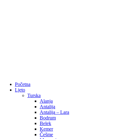
Početna
Ljeto
Turska
Alanja
Antalija
Antalija – Lara
Bodrum
Belek
Kemer
Češme