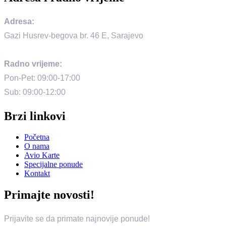
Adresa:
Gazi Husrev-begova br. 46 E, Sarajevo
Radno vrijeme:
Pon-Pet: 09:00-17:00
Sub: 09:00-12:00
Brzi linkovi
Početna
O nama
Avio Karte
Specijalne ponude
Kontakt
Primajte novosti!
Prijavite se da primate najnovije ponude!