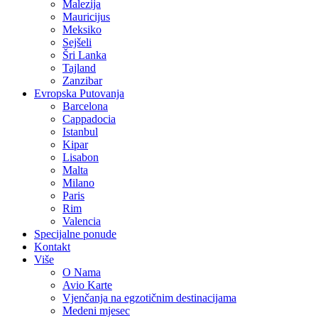
Malezija
Mauricijus
Meksiko
Sejšeli
Šri Lanka
Tajland
Zanzibar
Evropska Putovanja
Barcelona
Cappadocia
Istanbul
Kipar
Lisabon
Malta
Milano
Paris
Rim
Valencia
Specijalne ponude
Kontakt
Više
O Nama
Avio Karte
Vjenčanja na egzotičnim destinacijama
Medeni mjesec