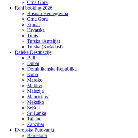
Crna Gora
Rani booking 2026
Bosna i Hercegovina
Crna Gora
Egipat
Hrvatska
Tunis
Turska (Antalija)
Turska (Kušadasi)
Daleke Destinacije
Bali
Dubai
Dominikanska Republika
Kuba
Maroko
Maldivi
Malezija
Mauricijus
Meksiko
Sejšeli
Šri Lanka
Tajland
Zanzibar
Evropska Putovanja
Barcelona