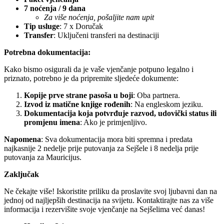
7 noćenja / 9 dana
Za više noćenja, pošaljite nam upit
Tip usluge
: 7 x Doručak
Transfer
: Uključeni transferi na destinaciji
Potrebna dokumentacija:
Kako bismo osigurali da je vaše vjenčanje potpuno legalno i
priznato, potrebno je da pripremite sljedeće dokumente:
Kopije prve strane pasoša u boji
: Oba partnera.
Izvod iz matične knjige rođenih
: Na engleskom jeziku.
Dokumentacija koja potvrđuje razvod, udovički status ili
promjenu imena
: Ako je primjenljivo.
Napomena
: Sva dokumentacija mora biti spremna i predata
najkasnije 2 nedelje prije putovanja za Sejšele i 8 nedelja prije
putovanja za Mauricijus.
Zaključak
Ne čekajte više! Iskoristite priliku da proslavite svoj ljubavni dan na
jednoj od najljepših destinacija na svijetu. Kontaktirajte nas za više
informacija i rezervišite svoje vjenčanje na Sejšelima već danas!