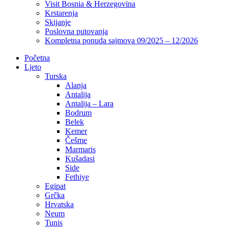
Visit Bosnia & Herzegovina
Krstarenja
Skijanje
Poslovna putovanja
Kompletna ponuda sajmova 09/2025 – 12/2026
Početna
Ljeto
Turska
Alanja
Antalija
Antalija – Lara
Bodrum
Belek
Kemer
Češme
Marmaris
Kušadasi
Side
Fethiye
Egipat
Grčka
Hrvatska
Neum
Tunis