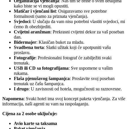
Organizacija v
j
enčanja
: Naš tim se brine o svim detaljima
kako biste se vi mogli opustiti.
Matičar i v
j
enčani list
: Osiguravamo sve potrebne
formalnosti (samo za priznata vjenčanja).
Sv
j
edoci
: U slučaju da vam nisu potrebni vlastiti svjedoci, mi
ćemo ih obezbijediti.
Cv
ij
etni aranžman
: Prekrasni cvijetni dekor za vaš poseban
dan.
Bidermajer
: Klasičan buket za mladu.
Svadbena torta
: Slatki užitak koji će upotpuniti vašu
proslavu.
Fotografije
: Profesionalni fotograf će zabilježiti svaki
trenutak.
USB ili CD sa fotografijama
: Sve uspomene u vašim
rukama.
Flaša p
j
enušavog
šampanjca
: Proslavite svoj poseban
trenutak uz čašu šampanjca.
I drugo
: U zavisnosti od hotela, mogućnosti su raznovrsne.
Napomena
: Svaki hotel ima svoj koncept paketa vjenčanja. Za više
informacija, naši agenti su vam na raspolaganju.
Cijena za 2 osobe uključuje:
Avio karte sa taksama
Paket v
j
enčanja