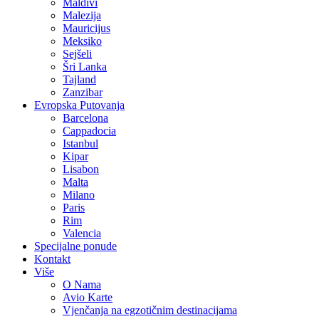
Maldivi
Malezija
Mauricijus
Meksiko
Sejšeli
Šri Lanka
Tajland
Zanzibar
Evropska Putovanja
Barcelona
Cappadocia
Istanbul
Kipar
Lisabon
Malta
Milano
Paris
Rim
Valencia
Specijalne ponude
Kontakt
Više
O Nama
Avio Karte
Vjenčanja na egzotičnim destinacijama