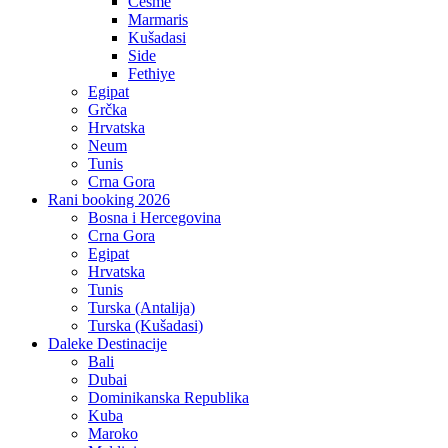
Češme
Marmaris
Kušadasi
Side
Fethiye
Egipat
Grčka
Hrvatska
Neum
Tunis
Crna Gora
Rani booking 2026
Bosna i Hercegovina
Crna Gora
Egipat
Hrvatska
Tunis
Turska (Antalija)
Turska (Kušadasi)
Daleke Destinacije
Bali
Dubai
Dominikanska Republika
Kuba
Maroko