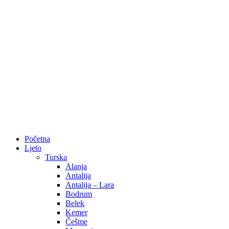
Početna
Ljeto
Turska
Alanja
Antalija
Antalija – Lara
Bodrum
Belek
Kemer
Češme