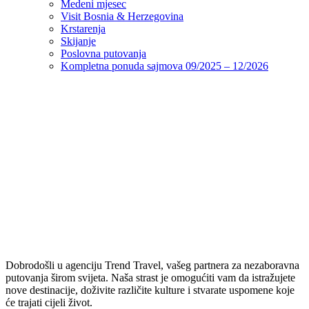
Medeni mjesec
Visit Bosnia & Herzegovina
Krstarenja
Skijanje
Poslovna putovanja
Kompletna ponuda sajmova 09/2025 – 12/2026
Dobrodošli u agenciju Trend Travel, vašeg partnera za nezaboravna
putovanja širom svijeta. Naša strast je omogućiti vam da istražujete
nove destinacije, doživite različite kulture i stvarate uspomene koje
će trajati cijeli život.