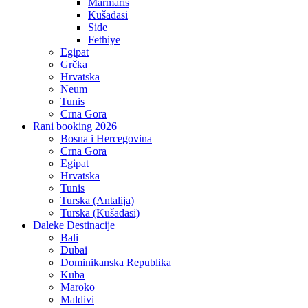
Marmaris
Kušadasi
Side
Fethiye
Egipat
Grčka
Hrvatska
Neum
Tunis
Crna Gora
Rani booking 2026
Bosna i Hercegovina
Crna Gora
Egipat
Hrvatska
Tunis
Turska (Antalija)
Turska (Kušadasi)
Daleke Destinacije
Bali
Dubai
Dominikanska Republika
Kuba
Maroko
Maldivi