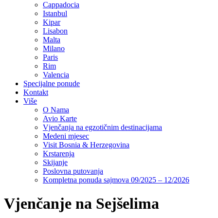
Cappadocia
Istanbul
Kipar
Lisabon
Malta
Milano
Paris
Rim
Valencia
Specijalne ponude
Kontakt
Više
O Nama
Avio Karte
Vjenčanja na egzotičnim destinacijama
Medeni mjesec
Visit Bosnia & Herzegovina
Krstarenja
Skijanje
Poslovna putovanja
Kompletna ponuda sajmova 09/2025 – 12/2026
Vjenčanje na Sejšelima