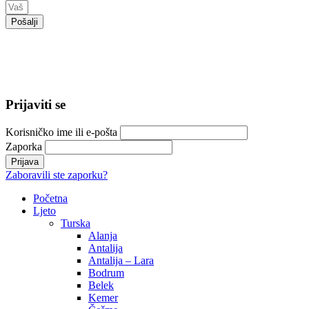
Pošalji
© 2024 Trend Travel. Sva prava zadržana.
Opći uslovi putovanja – General Conditions of Travel
Prijaviti se
Korisničko ime ili e-pošta
Zaporka
Zaboravili ste zaporku?
Početna
Ljeto
Turska
Alanja
Antalija
Antalija – Lara
Bodrum
Belek
Kemer