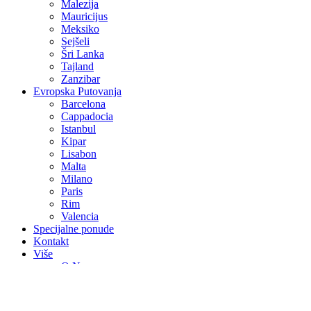
Malezija
Mauricijus
Meksiko
Sejšeli
Šri Lanka
Tajland
Zanzibar
Evropska Putovanja
Barcelona
Cappadocia
Istanbul
Kipar
Lisabon
Malta
Milano
Paris
Rim
Valencia
Specijalne ponude
Kontakt
Više
O Nama
Avio Karte
Vjenčanja na egzotičnim destinacijama
Medeni mjesec