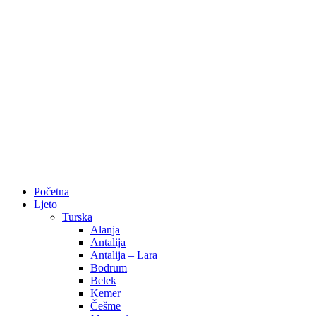
Početna
Ljeto
Turska
Alanja
Antalija
Antalija – Lara
Bodrum
Belek
Kemer
Češme