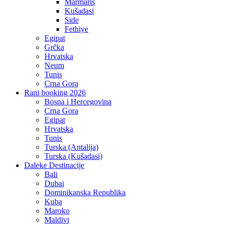
Marmaris
Kušadasi
Side
Fethiye
Egipat
Grčka
Hrvatska
Neum
Tunis
Crna Gora
Rani booking 2026
Bosna i Hercegovina
Crna Gora
Egipat
Hrvatska
Tunis
Turska (Antalija)
Turska (Kušadasi)
Daleke Destinacije
Bali
Dubai
Dominikanska Republika
Kuba
Maroko
Maldivi