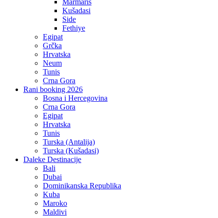
Marmaris
Kušadasi
Side
Fethiye
Egipat
Grčka
Hrvatska
Neum
Tunis
Crna Gora
Rani booking 2026
Bosna i Hercegovina
Crna Gora
Egipat
Hrvatska
Tunis
Turska (Antalija)
Turska (Kušadasi)
Daleke Destinacije
Bali
Dubai
Dominikanska Republika
Kuba
Maroko
Maldivi