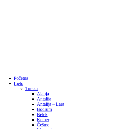
Početna
Ljeto
Turska
Alanja
Antalija
Antalija – Lara
Bodrum
Belek
Kemer
Češme