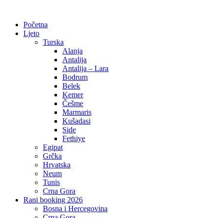
Početna
Ljeto
Turska
Alanja
Antalija
Antalija – Lara
Bodrum
Belek
Kemer
Češme
Marmaris
Kušadasi
Side
Fethiye
Egipat
Grčka
Hrvatska
Neum
Tunis
Crna Gora
Rani booking 2026
Bosna i Hercegovina
Crna Gora