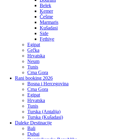
Belek
Kemer
Češme
Marmaris
Kušadasi
Side
Fethiye
Egipat
Grčka
Hrvatska
Neum
Tunis
Crna Gora
Rani booking 2026
Bosna i Hercegovina
Crna Gora
Egipat
Hrvatska
Tunis
Turska (Antalija)
Turska (Kušadasi)
Daleke Destinacije
Bali
Dubai