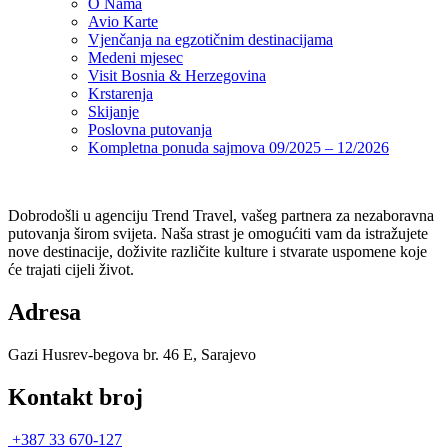
O Nama
Avio Karte
Vjenčanja na egzotičnim destinacijama
Medeni mjesec
Visit Bosnia & Herzegovina
Krstarenja
Skijanje
Poslovna putovanja
Kompletna ponuda sajmova 09/2025 – 12/2026
Dobrodošli u agenciju Trend Travel, vašeg partnera za nezaboravna
putovanja širom svijeta. Naša strast je omogućiti vam da istražujete
nove destinacije, doživite različite kulture i stvarate uspomene koje
će trajati cijeli život.
Adresa
Gazi Husrev-begova br. 46 E, Sarajevo
Kontakt broj
+387 33 670-127