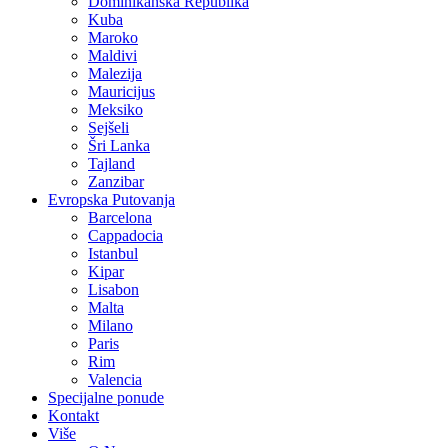
Dominikanska Republika
Kuba
Maroko
Maldivi
Malezija
Mauricijus
Meksiko
Sejšeli
Šri Lanka
Tajland
Zanzibar
Evropska Putovanja
Barcelona
Cappadocia
Istanbul
Kipar
Lisabon
Malta
Milano
Paris
Rim
Valencia
Specijalne ponude
Kontakt
Više