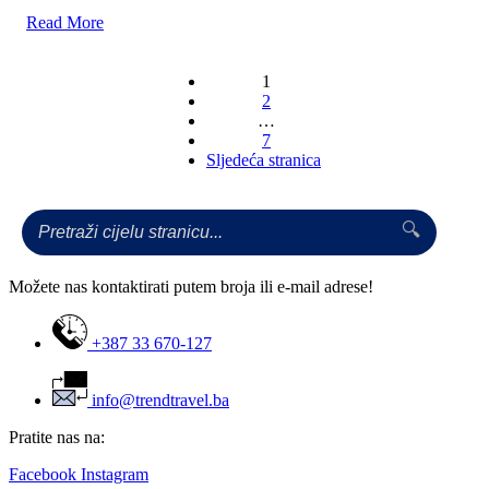
Read More
1
2
…
Brojevi
7
stranica
objava
🔍
Možete nas kontaktirati putem broja ili e-mail adrese!
+387 33 670-127
info@trendtravel.ba
Pratite nas na:
Facebook
Instagram