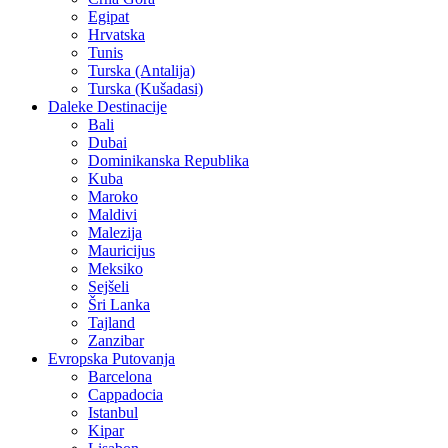
Egipat
Hrvatska
Tunis
Turska (Antalija)
Turska (Kušadasi)
Daleke Destinacije
Bali
Dubai
Dominikanska Republika
Kuba
Maroko
Maldivi
Malezija
Mauricijus
Meksiko
Sejšeli
Šri Lanka
Tajland
Zanzibar
Evropska Putovanja
Barcelona
Cappadocia
Istanbul
Kipar