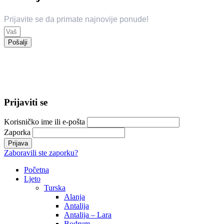
Prijavite se da primate najnovije ponude!
Pošalji
© 2024 Trend Travel. Sva prava zadržana.
Opći uslovi putovanja – General Conditions of Travel
Prijaviti se
Korisničko ime ili e-pošta
Zaporka
Zaboravili ste zaporku?
Početna
Ljeto
Turska
Alanja
Antalija
Antalija – Lara
Bodrum