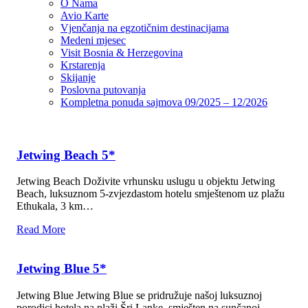
O Nama
Avio Karte
Vjenčanja na egzotičnim destinacijama
Medeni mjesec
Visit Bosnia & Herzegovina
Krstarenja
Skijanje
Poslovna putovanja
Kompletna ponuda sajmova 09/2025 – 12/2026
Jetwing Beach 5*
Jetwing Beach Doživite vrhunsku uslugu u objektu Jetwing
Beach, luksuznom 5-zvjezdastom hotelu smještenom uz plažu
Ethukala, 3 km…
Read More
Jetwing Blue 5*
Jetwing Blue Jetwing Blue se pridružuje našoj luksuznoj
porodici hotela na plaži Šri Lanke, smješten na sunčanoj