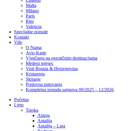
Lisabon
Malta
Milano
Paris
Rim
Valencia
Specijalne ponude
Kontakt
Više
O Nama
Avio Karte
Vjenčanja na egzotičnim destinacijama
Medeni mjesec
Visit Bosnia & Herzegovina
Krstarenja
Skijanje
Poslovna putovanja
Kompletna ponuda sajmova 09/2025 – 12/2026
Početna
Ljeto
Turska
Alanja
Antalija
Antalija – Lara