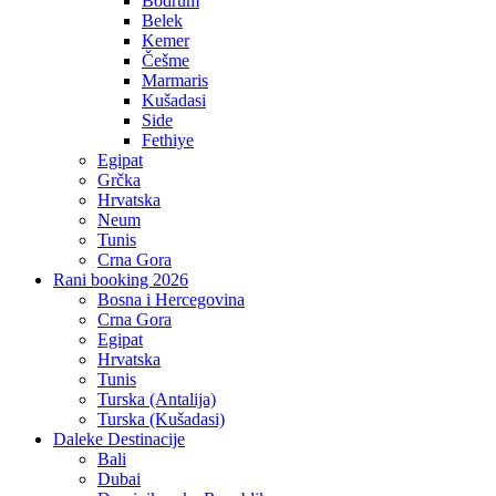
Bodrum
Belek
Kemer
Češme
Marmaris
Kušadasi
Side
Fethiye
Egipat
Grčka
Hrvatska
Neum
Tunis
Crna Gora
Rani booking 2026
Bosna i Hercegovina
Crna Gora
Egipat
Hrvatska
Tunis
Turska (Antalija)
Turska (Kušadasi)
Daleke Destinacije
Bali
Dubai