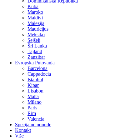
Dominikanska Republika
Kuba
Maroko
Maldivi
Malezija
Mauricijus
Meksiko
Sejšeli
Šri Lanka
Tajland
Zanzibar
Evropska Putovanja
Barcelona
Cappadocia
Istanbul
Kipar
Lisabon
Malta
Milano
Paris
Rim
Valencia
Specijalne ponude
Kontakt
Više