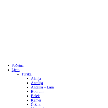
Početna
Ljeto
Turska
Alanja
Antalija
Antalija – Lara
Bodrum
Belek
Kemer
Češme