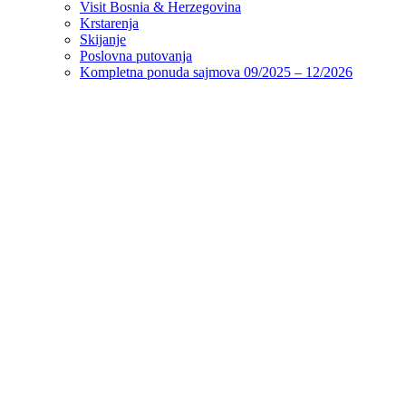
Visit Bosnia & Herzegovina
Krstarenja
Skijanje
Poslovna putovanja
Kompletna ponuda sajmova 09/2025 – 12/2026
Početna
Ljeto
Turska
Alanja
Antalija
Antalija – Lara
Bodrum
Belek
Kemer
Češme
Marmaris
Kušadasi
Side
Fethiye
Egipat
Grčka
Hrvatska
Neum
Tunis