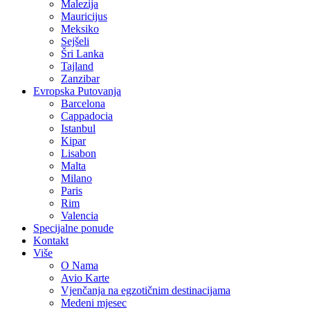
Malezija
Mauricijus
Meksiko
Sejšeli
Šri Lanka
Tajland
Zanzibar
Evropska Putovanja
Barcelona
Cappadocia
Istanbul
Kipar
Lisabon
Malta
Milano
Paris
Rim
Valencia
Specijalne ponude
Kontakt
Više
O Nama
Avio Karte
Vjenčanja na egzotičnim destinacijama
Medeni mjesec