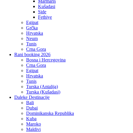
Marmaris
Kušadasi
Side
Fethiye
Egipat
Grčka
Hrvatska
Neum
Tunis
Crna Gora
Rani booking 2026
Bosna i Hercegovina
Crna Gora
Egipat
Hrvatska
Tunis
Turska (Antalija)
Turska (Kušadasi)
Daleke Destinacije
Bali
Dubai
Dominikanska Republika
Kuba
Maroko
Maldivi