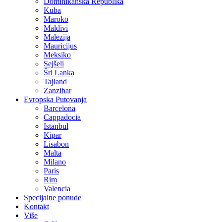
Dominikanska Republika
Kuba
Maroko
Maldivi
Malezija
Mauricijus
Meksiko
Sejšeli
Šri Lanka
Tajland
Zanzibar
Evropska Putovanja
Barcelona
Cappadocia
Istanbul
Kipar
Lisabon
Malta
Milano
Paris
Rim
Valencia
Specijalne ponude
Kontakt
Više