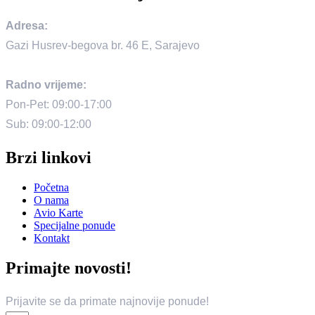
Adresa:
Gazi Husrev-begova br. 46 E, Sarajevo
Radno vrijeme:
Pon-Pet: 09:00-17:00
Sub: 09:00-12:00
Brzi linkovi
Početna
O nama
Avio Karte
Specijalne ponude
Kontakt
Primajte novosti!
Prijavite se da primate najnovije ponude!