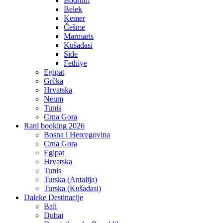
Bodrum
Belek
Kemer
Češme
Marmaris
Kušadasi
Side
Fethiye
Egipat
Grčka
Hrvatska
Neum
Tunis
Crna Gora
Rani booking 2026
Bosna i Hercegovina
Crna Gora
Egipat
Hrvatska
Tunis
Turska (Antalija)
Turska (Kušadasi)
Daleke Destinacije
Bali
Dubai