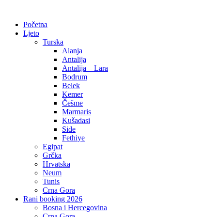
Početna
Ljeto
Turska
Alanja
Antalija
Antalija – Lara
Bodrum
Belek
Kemer
Češme
Marmaris
Kušadasi
Side
Fethiye
Egipat
Grčka
Hrvatska
Neum
Tunis
Crna Gora
Rani booking 2026
Bosna i Hercegovina
Crna Gora