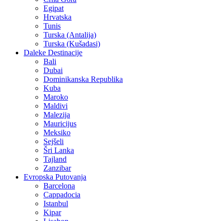
Egipat
Hrvatska
Tunis
Turska (Antalija)
Turska (Kušadasi)
Daleke Destinacije
Bali
Dubai
Dominikanska Republika
Kuba
Maroko
Maldivi
Malezija
Mauricijus
Meksiko
Sejšeli
Šri Lanka
Tajland
Zanzibar
Evropska Putovanja
Barcelona
Cappadocia
Istanbul
Kipar