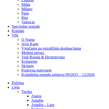
Lisabon
Malta
Milano
Paris
Rim
Valencia
Specijalne ponude
Kontakt
Više
O Nama
Avio Karte
Vjenčanja na egzotičnim destinacijama
Medeni mjesec
Visit Bosnia & Herzegovina
Krstarenja
Skijanje
Poslovna putovanja
Kompletna ponuda sajmova 09/2025 – 12/2026
Početna
Ljeto
Turska
Alanja
Antalija
Antalija – Lara